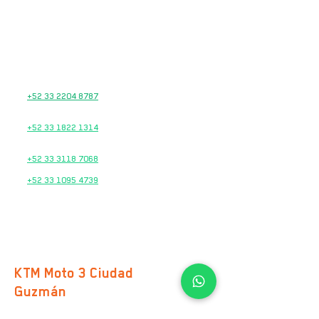
Google Maps
TEL.
33 2874 8243
33 2874 8244
33 2874 8246
VENTAS
+52 33 2204 8787
TALLER DE SERVICIO
+52 33 1822 1314
REFACCIONES
+52 33 3118 7068
+52 33 1095 4739
HORARIOS
Lunes a Viernes
10:00 am – 7:00 pm
Sábados
10:00 am – 2:00 pm
KTM Moto 3 Ciudad
Guzmán
Av. Cristóbal Colón 247