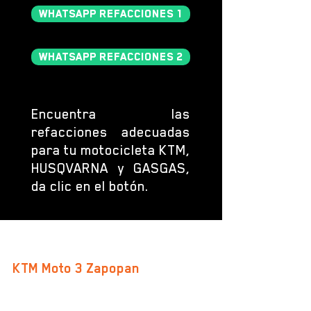
WHATSAPP REFACCIONES 1
WHATSAPP REFACCIONES 2
Encuentra las
refacciones adecuadas
para tu motocicleta KTM,
HUSQVARNA y GASGAS,
da clic en el botón.
SUCURSALES
KTM Moto 3 Zapopan
Av. San Ignacio 469-B, Col. Don Bosco Vallarta
C.P. 45040, Zapopan, Jalisco