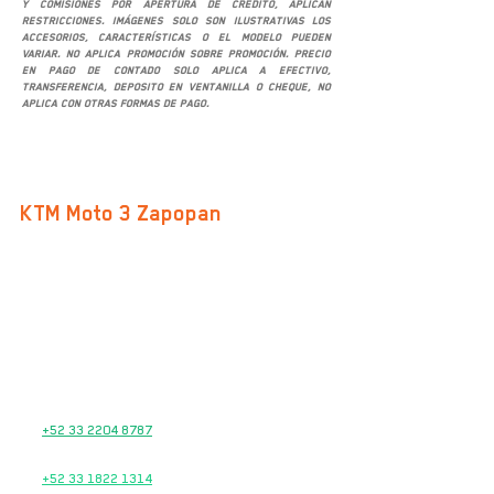
y comisiones por apertura de crédito, aplican
restricciones. Imágenes solo son ilustrativas los
accesorios, características o el modelo pueden
variar. No aplica promoción sobre promoción. Precio
en pago de contado solo aplica a efectivo,
transferencia, deposito en ventanilla o cheque, no
aplica con otras formas de pago.
SUCURSALES
KTM Moto 3 Zapopan
Av. San Ignacio 469-B, Col. Don Bosco Vallarta
C.P. 45040, Zapopan, Jalisco
Google Maps
TEL.
33 2874 8243
33 2874 8244
33 2874 8246
VENTAS
+52 33 2204 8787
TALLER DE SERVICIO
+52 33 1822 1314