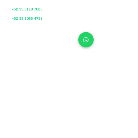
REFACCIONES
+52 33 3118 7068
+52 33 1095 4739
HORARIOS
Lunes a Viernes
10:00 am – 7:00 pm
Sábados
10:00 am – 2:00 pm
KTM Moto 3 Ciudad
Guzmán
Av. Cristóbal Colón 247
Cd. Guzmán Centro
C.P. 49000, Cd. Guzmán, Jalisco
Google Maps
TEL.
33 2874 8245
VENTAS
+52 33 2204 8787
TALLER DE SERVICIO