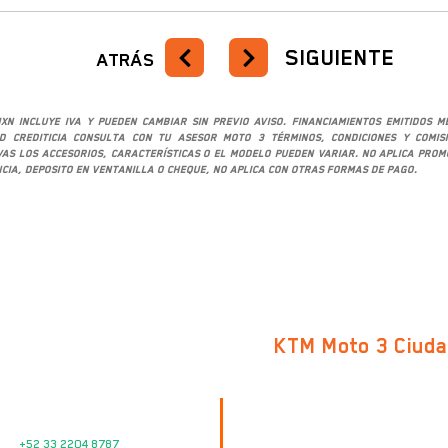
SIGUIENTE
ATRÁS
XN incluye IVA y pueden cambiar sin previo aviso. Financiamientos emitidos 
ad crediticia consulta con tu asesor Moto 3 términos, condiciones y comis
ivas los accesorios, características o el modelo pueden variar. No aplica pro
cia, deposito en ventanilla o cheque, no aplica con otras formas de pago.
KTM Moto 3 Ciud
Av. Cristóbal Colón 247
Cd. Guzmán Centro
VENTAS
C.P. 49000, Cd. Guzmán, Jalisco
+52 33 2204 8787