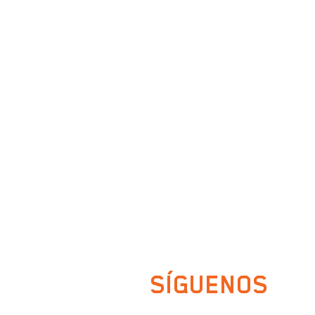
Google Maps
TEL.
33 2874 8243
33 2874 8244
33 2874 8246
SÍGUENOS