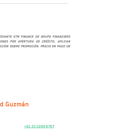
mediante KTM Finance de Grupo Financiero
iones por apertura de crédito, aplican
moción sobre promoción. Precio en pago de
ad Guzmán
VENTAS
+52 33 2204 8787