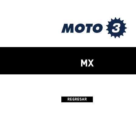
MX
Regresar