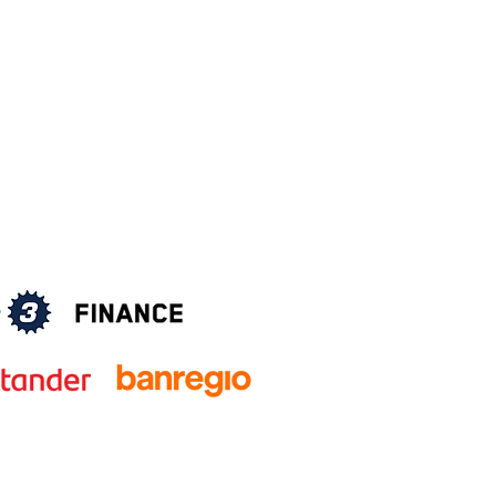
TALLER DE SERVICIO
Tel.
33 2874 8245
Ext. 2022
REFACCIONES
Tel.
33 2874 8245
Ext. 2021
HORARIOS
Lunes a Viernes
10:00 am – 7:00 pm
Sábados
10:00 am – 2:00 pm