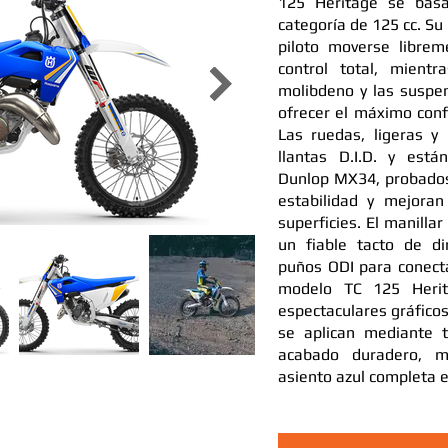
125 Heritage se basa
categoría de 125 cc. Su
piloto moverse libre
control total, mient
molibdeno y las suspe
ofrecer el máximo conf
Las ruedas, ligeras y
llantas D.I.D. y est
Dunlop MX34, probados
estabilidad y mejoran
superficies. El manilla
un fiable tacto de di
puños ODI para conecta
modelo TC 125 Heri
espectaculares gráficos
se aplican mediante 
acabado duradero, 
asiento azul completa e