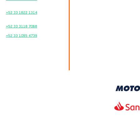
TALLER DE SERVICIO
Google Maps
+52 33 1822 1314
REFACCIONES
TEL.
+52 33 3118 7068
33 2874 8245
+52 33 1095 4739
HORARIOS
Lunes a Viernes
10:00 am – 7:00 pm
Sábados
10:00 am – 2:00 pm
KTM Moto 3 Zapopan
KTM Moto 3 Ciudad
Guzman