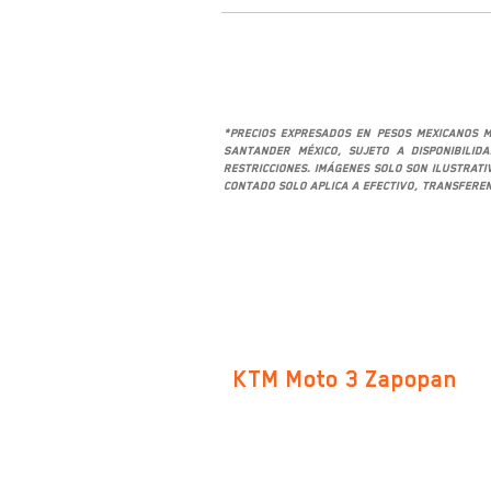
*Precios expresados en pesos mexicanos M
Santander México, sujeto a disponibilid
restricciones. Imágenes solo son ilustrat
contado solo aplica a efectivo, transferen
SUCURSALES
KTM Moto 3 Zapopan
Av. San Ignacio 469-B, Col. Don
Bosco Vallarta C.P. 45040,
Zapopan, Jalisco