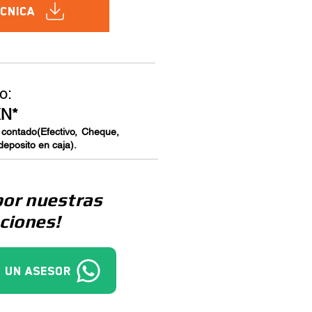
écnica
o:
XN*
 contado(Efectivo, Cheque,
deposito en caja).
por nuestras
ciones!
 un asesor