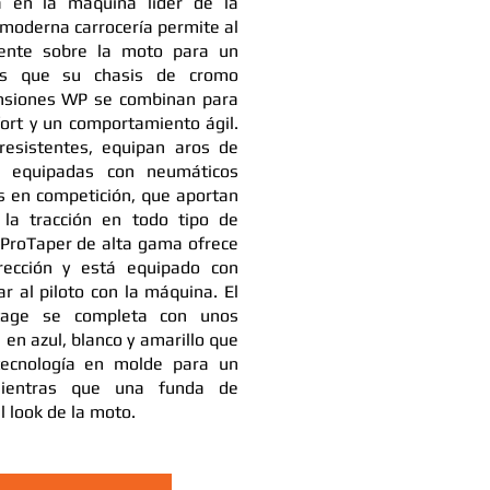
 en la máquina líder de la
 moderna carrocería permite al
mente sobre la moto para un
ras que su chasis de cromo
nsiones WP se combinan para
ort y un comportamiento ágil.
 resistentes, equipan aros de
án equipadas con neumáticos
 en competición, que aportan
 la tracción en todo tipo de
r ProTaper de alta gama ofrece
rección y está equipado con
r al piloto con la máquina. El
tage se completa con unos
 en azul, blanco y amarillo que
tecnología en molde para un
mientras que una funda de
l look de la moto.