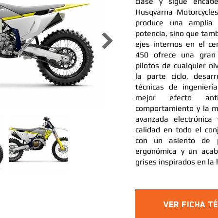
clase y sigue encab
Husqvarna Motorcycle
produce una amplia 
potencia, sino que tamb
ejes internos en el ce
450 ofrece una gran 
pilotos de cualquier ni
la parte ciclo, desarr
técnicas de ingenierí
mejor efecto an
comportamiento y la m
avanzada electrónica
calidad en todo el co
con un asiento de pe
ergonómica y un acaba
grises inspirados en la
Ver Ficha T