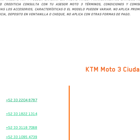
ad crediticia consulta con tu asesor Moto 3 términos, condiciones y comis
ivas los accesorios, características o el modelo pueden variar. No aplica pro
cia, deposito en ventanilla o cheque, no aplica con otras formas de pago.
KTM Moto 3 Ciud
Av. Cristóbal Colón 247
Cd. Guzmán Centro
VENTAS
C.P. 49000, Cd. Guzmán, Jalisco
+52 33 2204 8787
TALLER DE SERVICIO
Google Maps
+52 33 1822 1314
REFACCIONES
TEL.
+52 33 3118 7068
33 2874 8245
+52 33 1095 4739