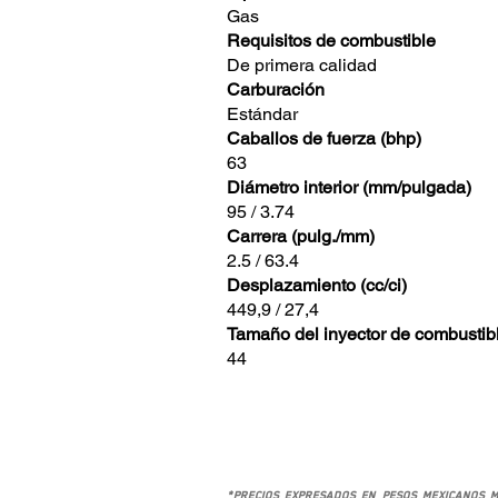
Gas
Requisitos de combustible
De primera calidad
Carburación
Estándar
Caballos de fuerza (bhp)
63
Diámetro interior (mm/pulgada)
95 / 3.74
Carrera (pulg./mm)
2.5 / 63.4
Desplazamiento (cc/ci)
449,9 / 27,4
Tamaño del inyector de combustib
44
*Precios expresados en pesos mexicanos M