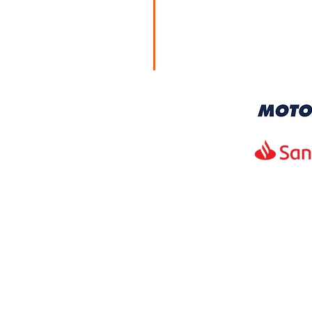
HORARIOS
Lunes a Viernes
10:00 am – 7:00 pm
Sábados
10:00 am – 2:00 pm
KTM Moto 3 Zapopan
KTM Moto 3 Ciudad
Guzman
/MotoTresMX
/KTM Moto 3 Ciudad
Guzman