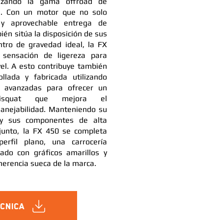
ezando la gama offroad de
s. Con un motor que no solo
y aprovechable entrega de
ién sitúa la disposición de sus
ntro de gravedad ideal, la FX
sensación de ligereza para
vel. A esto contribuye también
ollada y fabricada utilizando
a avanzadas para ofrecer un
tisquat que mejora el
anejabilidad. Manteniendo su
 y sus componentes de alta
njunto, la FX 450 se completa
rfil plano, una carrocería
do con gráficos amarillos y
 herencia sueca de la marca.
écnica