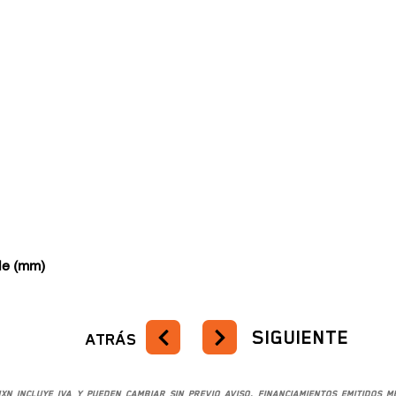
le (mm)
SIGUIENTE
ATRÁS
XN incluye IVA y pueden cambiar sin previo aviso. Financiamientos emitidos 