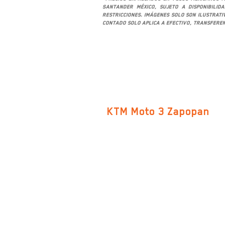
Santander México, sujeto a disponibilid
restricciones. Imágenes solo son ilustrat
contado solo aplica a efectivo, transferen
SUCURSALES
KTM Moto 3 Zapopan
Av. San Ignacio 469-B, Col. Don
Bosco Vallarta C.P. 45040,
Zapopan, Jalisco
Google Maps
TEL.
33 2874 8243
33 2874 8244