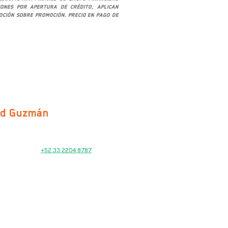
iones por apertura de crédito, aplican
moción sobre promoción. Precio en pago de
ad Guzmán
VENTAS
+52 33 2204 8787
TALLER DE SERVICIO
Tel.
33 2874 8245
Ext. 2022
REFACCIONES
Tel.
33 2874 8245
Ext. 2021
HORARIOS
Lunes a Viernes
10:00 am – 7:00 pm