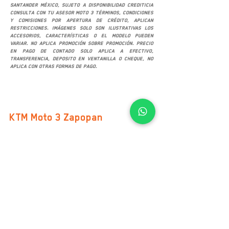
Santander México, sujeto a disponibilidad crediticia
consulta con tu asesor Moto 3 términos, condiciones
y comisiones por apertura de crédito, aplican
restricciones. Imágenes solo son ilustrativas los
accesorios, características o el modelo pueden
variar. No aplica promoción sobre promoción. Precio
en pago de contado solo aplica a efectivo,
transferencia, deposito en ventanilla o cheque, no
aplica con otras formas de pago.
SUCURSALES
KTM Moto 3 Zapopan
Av. San Ignacio 469-B, Col. Don Bosco Vallarta
C.P. 45040, Zapopan, Jalisco
Google Maps
TEL.
33 2874 8243
33 2874 8244
33 2874 8246
VENTAS
+52 33 2204 8787