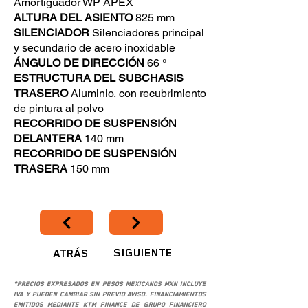
Amortiguador WP APEX
ALTURA DEL ASIENTO
825 mm
SILENCIADOR
Silenciadores principal
y secundario de acero inoxidable
ÁNGULO DE DIRECCIÓN
66 °
ESTRUCTURA DEL SUBCHASIS
TRASERO
Aluminio, con recubrimiento
de pintura al polvo
RECORRIDO DE SUSPENSIÓN
DELANTERA
140 mm
RECORRIDO DE SUSPENSIÓN
TRASERA
150 mm
SIGUIENTE
ATRÁS
*Precios expresados en pesos mexicanos MXN incluye
IVA y pueden cambiar sin previo aviso. Financiamientos
emitidos mediante KTM Finance de Grupo Financiero