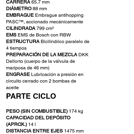
CARRERA
65.7 mm
DIÁMETRO
88 mm
EMBRAGUE
Embrague antihopping
PASC™, accionado mecánicamente
CILINDRADA
799 cm³
EMS
EMS de Bosch con RBW
ESTRUCTURA
Bicilíndrico paralelo de
4 tiempos
PREPARACIÓN DE LA MEZCLA
DKK
Dellorto (cuerpo de la válvula de
mariposa de 46 mm)
ENGRASE
Lubricación a presión en
circuito cerrado con 2 bombas de
aceite
PARTE CICLO
PESO (SIN COMBUSTIBLE)
174 kg
CAPACIDAD DEL DEPÓSITO
(APROX.)
14 l
DISTANCIA ENTRE EJES
1475 mm