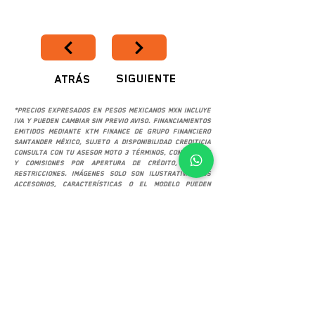
SIGUIENTE
ATRÁS
*Precios expresados en pesos mexicanos MXN incluye
IVA y pueden cambiar sin previo aviso. Financiamientos
emitidos mediante KTM Finance de Grupo Financiero
Santander México, sujeto a disponibilidad crediticia
consulta con tu asesor Moto 3 términos, condiciones
y comisiones por apertura de crédito, aplican
restricciones. Imágenes solo son ilustrativas los
accesorios, características o el modelo pueden
variar. No aplica promoción sobre promoción. Precio
en pago de contado solo aplica a efectivo,
transferencia, deposito en ventanilla o cheque, no
aplica con otras formas de pago.
SUCURSALES
KTM Moto 3 Zapopan