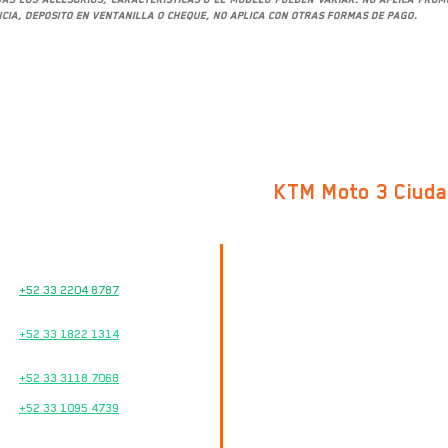
cia, deposito en ventanilla o cheque, no aplica con otras formas de pago.
KTM Moto 3 Ciud
Av. Cristóbal Colón 247
Cd. Guzmán Centro
VENTAS
C.P. 49000, Cd. Guzmán, Jalisco
+52 33 2204 8787
TALLER DE SERVICIO
Google Maps
+52 33 1822 1314
REFACCIONES
TEL.
+52 33 3118 7068
33 2874 8245
+52 33 1095 4739
HORARIOS