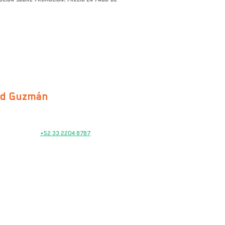
ad Guzmán
VENTAS
+52 33 2204 8787
TALLER DE SERVICIO
Tel.
33 2874 8245
Ext. 2022
REFACCIONES
Tel.
33 2874 8245
Ext. 2021
HORARIOS
Lunes a Viernes
10:00 am – 7:00 pm
Sábados
10:00 am – 2:00 pm