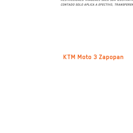
contado solo aplica a efectivo, transferen
SUCURSALES
KTM Moto 3 Zapopan
Av. San Ignacio 469-B, Col. Don
Bosco Vallarta C.P. 45040,
Zapopan, Jalisco
Google Maps
TEL.
33 2874 8243
33 2874 8244
33 2874 8246