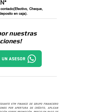
XN*
 contado(Efectivo, Cheque,
deposito en caja).
por nuestras
ciones!
 un asesor
mediante KTM Finance de Grupo Financiero
iones por apertura de crédito, aplican
moción sobre promoción. Precio en pago de