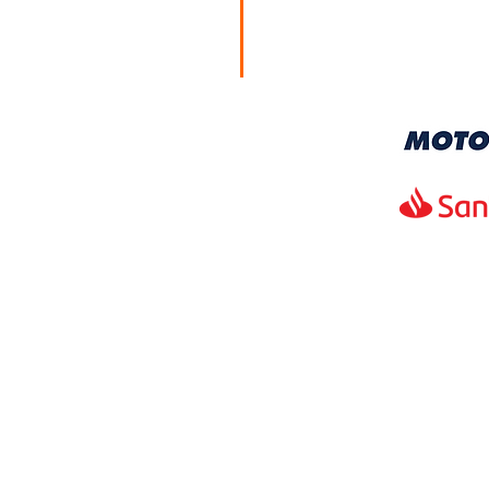
Lunes a Viernes
10:00 am – 7:00 pm
Sábados
10:00 am – 2:00 pm
KTM Moto 3 Zapopan
KTM Moto 3 Ciudad
Guzman
/MotoTresMX
/KTM Moto 3 Ciudad
Guzman
/MotoTresMX