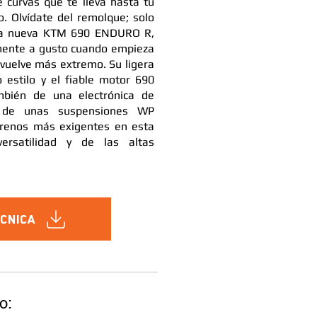
e curvas que te lleva hasta tu
o. Olvídate del remolque; solo
 la nueva KTM 690 ENDURO R,
mente a gusto cuando empieza
e vuelve más extremo. Su ligera
o estilo y el fiable motor 690
mbién de una electrónica de
y de unas suspensiones WP
renos más exigentes en esta
ersatilidad y de las altas
écnica
o: