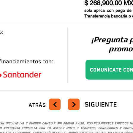
$ 268,900.00 M
solo aplica con pago de
Transferencia bancaria o 
s:
¡Pregunta 
promo
financiamientos con:
Comunícate con
SIGUIENTE
ATRÁS
XN incluye IVA y pueden cambiar sin previo aviso. Financiamientos emitidos 
ad crediticia consulta con tu asesor Moto 3 términos, condiciones y comis
ivas los accesorios, características o el modelo pueden variar. No aplica pro