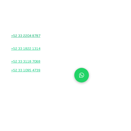
TEL.
33 2874 8243
33 2874 8244
33 2874 8246
VENTAS
+52 33 2204 8787
TALLER DE SERVICIO
+52 33 1822 1314
REFACCIONES
+52 33 3118 7068
+52 33 1095 4739
HORARIOS
Lunes a Viernes
10:00 am – 7:00 pm
Sábados
10:00 am – 2:00 pm
KTM Moto 3 Ciudad
Guzmán
Av. Cristóbal Colón 247
Cd. Guzmán Centro