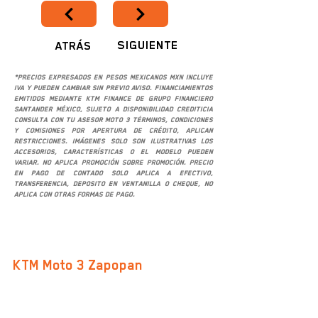
SIGUIENTE
ATRÁS
*Precios expresados en pesos mexicanos MXN incluye
IVA y pueden cambiar sin previo aviso. Financiamientos
emitidos mediante KTM Finance de Grupo Financiero
Santander México, sujeto a disponibilidad crediticia
consulta con tu asesor Moto 3 términos, condiciones
y comisiones por apertura de crédito, aplican
restricciones. Imágenes solo son ilustrativas los
accesorios, características o el modelo pueden
variar. No aplica promoción sobre promoción. Precio
en pago de contado solo aplica a efectivo,
transferencia, deposito en ventanilla o cheque, no
aplica con otras formas de pago.
SUCURSALES
KTM Moto 3 Zapopan
Av. San Ignacio 469-B, Col. Don Bosco Vallarta
C.P. 45040, Zapopan, Jalisco
Google Maps