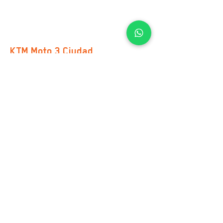
HORARIOS
Lunes a Viernes
10:00 am – 7:00 pm
Sábados
10:00 am – 2:00 pm
KTM Moto 3 Ciudad
Guzmán
Av. Cristóbal Colón 247
Cd. Guzmán Centro
C.P. 49000, Cd. Guzmán, Jalisco
Google Maps
TEL.
33 2874 8245
VENTAS
+52 33 2204 8787
TALLER DE SERVICIO
Tel.
33 2874 8245
Ext. 2022
REFACCIONES
Tel.
33 2874 8245
Ext. 2021
HORARIOS