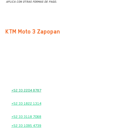
aplica con otras formas de pago.
SUCURSALES
KTM Moto 3 Zapopan
Av. San Ignacio 469-B, Col. Don Bosco Vallarta
C.P. 45040, Zapopan, Jalisco
Google Maps
TEL.
33 2874 8243
33 2874 8244
33 2874 8246
VENTAS
+52 33 2204 8787
TALLER DE SERVICIO
+52 33 1822 1314
REFACCIONES
+52 33 3118 7068
+52 33 1095 4739