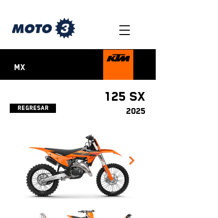
MX
125 SX
Regresar
2025