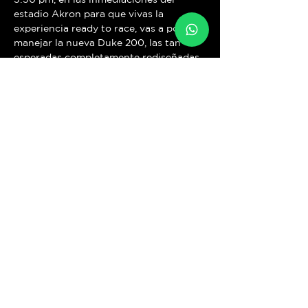
estadio Akron para que vivas la 
experiencia ready to race, vas a poder 
manejar la nueva Duke 200, las tan 
esperadas completamente rediseñadas 
Duke 250 y 390, la Adventure 390, las 
poderosas Duke 790 y Adventure 890 
R hasta las superdeportivas RC 200 y 
390 registrate sin costo, cupo limitado, 
preséntate con tu equipo de 
protección(casco, guantes, chamarra, 
pantalón de mezclilla y botas) y 
licencia de manejo vigente ¡Te 
esperamos Rider!
Compartir este evento